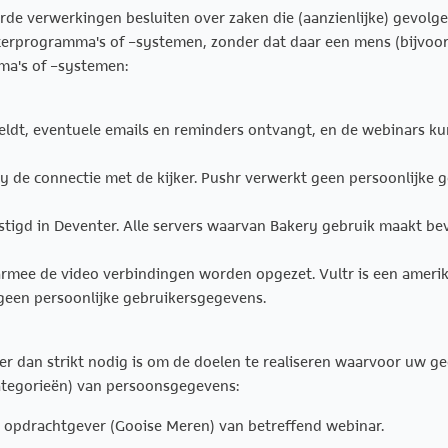
de verwerkingen besluiten over zaken die (aanzienlijke) gevolg
rprogramma's of -systemen, zonder dat daar een mens (bijvoorb
a's of -systemen:
ldt, eventuele emails en reminders ontvangt, en de webinars ku
y de connectie met de kijker. Pushr verwerkt geen persoonlijke 
estigd in Deventer. Alle servers waarvan Bakery gebruik maakt be
rmee de video verbindingen worden opgezet. Vultr is een amerik
geen persoonlijke gebruikersgegevens.
r dan strikt nodig is om de doelen te realiseren waarvoor uw g
ategorieën) van persoonsgegevens:
 opdrachtgever (Gooise Meren) van betreffend webinar.