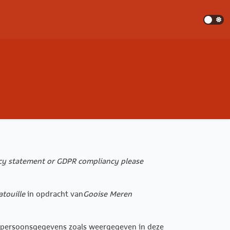
vacy statement or GDPR compliancy please
atouille
in opdracht van
Gooise Meren
an persoonsgegevens zoals weergegeven in deze