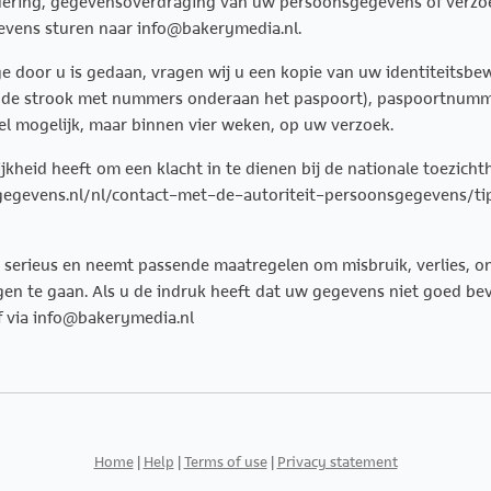
ijdering, gegevensoverdraging van uw persoonsgegevens of verzo
vens sturen naar info@bakerymedia.nl.
age door u is gedaan, vragen wij u een kopie van uw identiteitsbe
 de strook met nummers onderaan het paspoort), paspoortnumme
l mogelijk, maar binnen vier weken, op uw verzoek.
ijkheid heeft om een klacht in te dienen bij de nationale toezich
nsgegevens.nl/nl/contact-met-de-autoriteit-persoonsgegevens/t
serieus en neemt passende maatregelen om misbruik, verlies,
 te gaan. Als u de indruk heeft dat uw gegevens niet goed beveil
f via info@bakerymedia.nl
Home
|
Help
|
Terms of use
|
Privacy statement