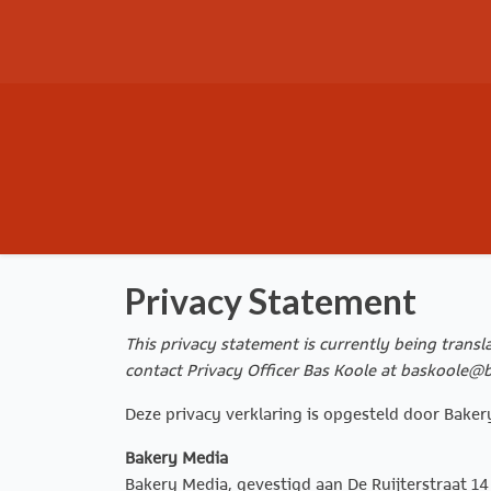
Privacy Statement
This privacy statement is currently being trans
contact Privacy Officer Bas Koole at baskoole@
Deze privacy verklaring is opgesteld door Bake
Bakery Media
Bakery Media, gevestigd aan De Ruijterstraat 1