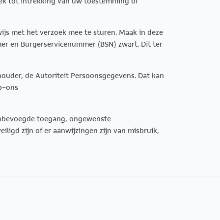
ek tot intrekking van uw toestemming of
wijs met het verzoek mee te sturen. Maak in deze
r en Burgerservicenummer (BSN) zwart. Dit ter
thouder, de Autoriteit Persoonsgegevens. Dat kan
ip-ons
 onbevoegde toegang, ongewenste
igd zijn of er aanwijzingen zijn van misbruik,